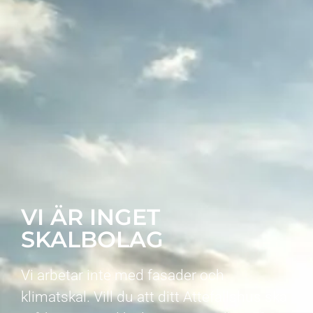
VI ÄR INGET
SKALBOLAG
Vi arbetar inte med fasader och
klimatskal. Vill du att ditt Attefallshus ska